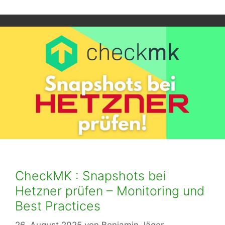
CheckMK : Snapshots bei
Hetzner prüfen – Monitoring und
Best Practices