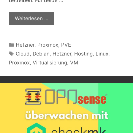
betreiben. Für beide …
Weiterlesen …
Kategorien
Hetzner
,
Proxmox
,
PVE
Schlagwörter
Cloud
,
Debian
,
Hetzner
,
Hosting
,
Linux
,
Proxmox
,
Virtualisierung
,
VM