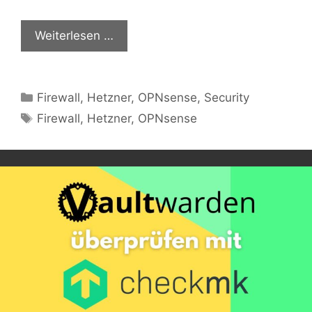
Weiterlesen …
Kategorien
Firewall
,
Hetzner
,
OPNsense
,
Security
Schlagwörter
Firewall
,
Hetzner
,
OPNsense