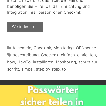
Instanz haben. Ist das nicht der Fall und
benötigen Sie Hilfe, bei der Einrichtung und
Integration Ihrer persönlichen Checkmk …
Weiterlesen …
Kategorien
Allgemein
,
Checkmk
,
Monitoring
,
OPNsense
Schlagwörter
beschreibung
,
Checkmk
,
einfach
,
einrichten
,
how
,
HowTo
,
installieren
,
Monitoring
,
schritt-für-
schritt
,
simpel
,
step by step
,
to