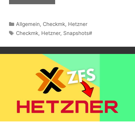
Kategorien
Allgemein
,
Checkmk
,
Hetzner
Schlagwörter
Checkmk
,
Hetzner
,
Snapshots#