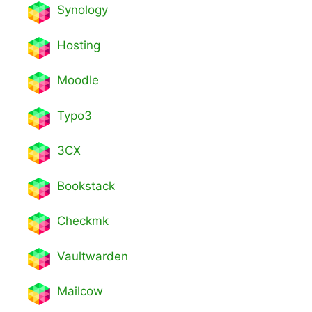
Synology
Hosting
Moodle
Typo3
3CX
Bookstack
Checkmk
Vaultwarden
Mailcow