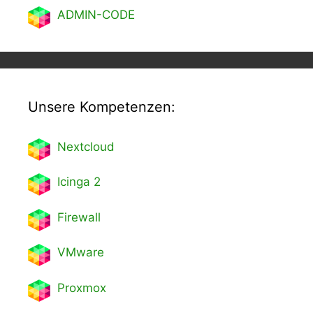
ADMIN-CODE
Unsere Kompetenzen:
Nextcl
oud
Icinga 2
Firewall
VMware
Proxmox