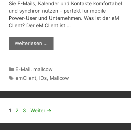
Sie E-Mails, Kalender und Kontakte komfortabel
und synchron nutzen – perfekt für mobile
Power-User und Unternehmen. Was ist der eM
Client? Der eM Client ist …
Weiterlesen …
Kategorien
E-Mail
,
mailcow
Schlagwörter
emClient
,
IOs
,
Mailcow
Seite
Seite
Seite
1
2
3
Weiter
→