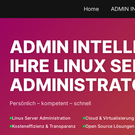
Zum
Home
ADMIN I
Inhalt
springen
ADMIN INTEL
IHRE LINUX S
ADMINISTRAT
Persönlich – kompetent – schnell
Linux Server Administration
Cloud & Virtualisierung
Kosteneffizienz & Transparenz
Open Source Lösungen