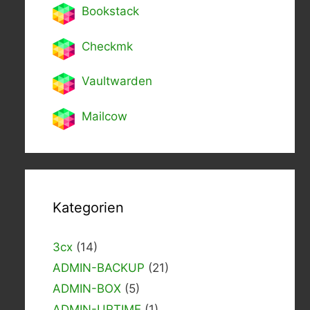
Bookstack
Checkmk
Vaultwarden
Mailcow
Kategorien
3cx
(14)
ADMIN-BACKUP
(21)
ADMIN-BOX
(5)
ADMIN-UPTIME
(1)