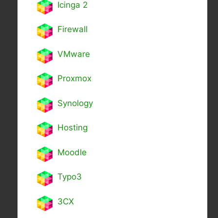
Icinga 2
Firewall
VMware
Proxmox
Synology
Hosting
Moodle
Typo3
3CX