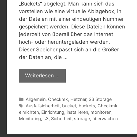
„Buckets“ abgelegt. Man kann sich das
vorstellen wie eine virtuelle Ablagebox, in
der Dateien mit einer eindeutigen Nummer
gespeichert werden. Diese Dateien können
jederzeit von überall über das Internet
hoch- oder heruntergeladen werden.
Dieser Speicher passt sich an die Größer
der Daten an, die …
Weiterlesen …
Kategorien
Allgemein
,
Checkmk
,
Hetzner
,
S3 Storage
Schlagwörter
Ausfallsicherheit
,
bucket
,
buckets
,
Checkmk
,
einrichten
,
Einrichtung
,
installieren
,
monitoren
,
Monitoring
,
s3
,
Sicherheit
,
storage
,
überwachen