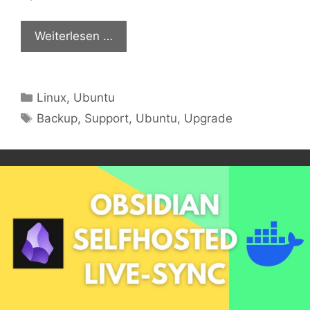
Weiterlesen …
Kategorien
Linux
,
Ubuntu
Schlagwörter
Backup
,
Support
,
Ubuntu
,
Upgrade