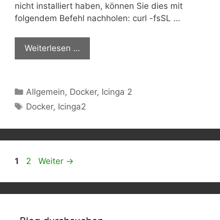
nicht installiert haben, können Sie dies mit
folgendem Befehl nachholen: curl -fsSL …
Weiterlesen …
Kategorien
Allgemein
,
Docker
,
Icinga 2
Schlagwörter
Docker
,
Icinga2
Seite
Seite
1
2
Weiter
→