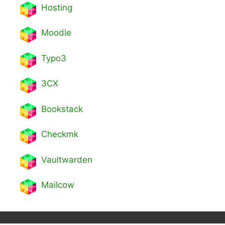
Hosting
Moodle
Typo3
3CX
Bookstack
Checkmk
Vaultwarden
Mailcow