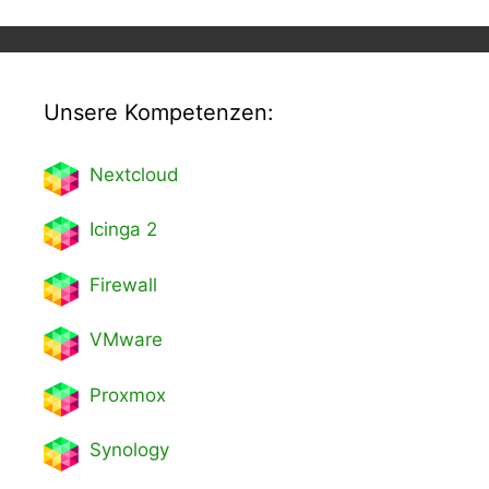
Unsere Kompetenzen:
Nextcl
oud
Icinga 2
Firewall
VMware
Proxmox
Synology