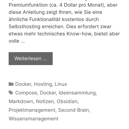
Premiumfunktion (ca. 4 Dollar pro Monat), aber
diese Anleitung zeigt Ihnen, wie Sie eine
ähnliche Funktionalität kostenlos durch
Selbsthosting erreichen. Dies erfordert zwar
etwas mehr technisches Know-how, bietet aber
volle …
Weiterlesen …
Kategorien
Docker
,
Hosting
,
Linux
Schlagwörter
Compose
,
Docker
,
Ideensammlung
,
Markdown
,
Notizen
,
Obsidian
,
Projektmanagement
,
Second Brain
,
Wissensmanagement