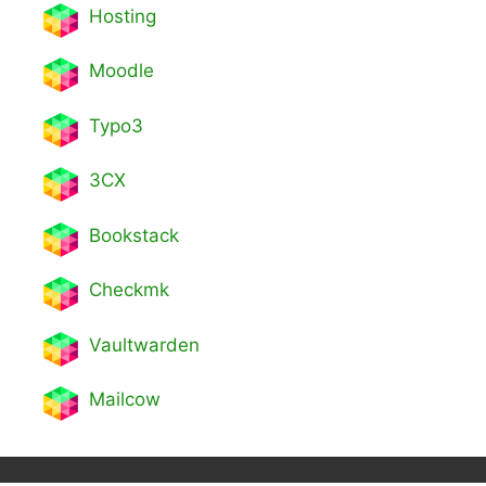
Hosting
Moodle
Typo3
3CX
Bookstack
Checkmk
Vaultwarden
Mailcow