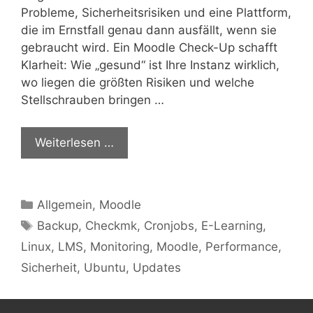
Probleme, Sicherheitsrisiken und eine Plattform,
die im Ernstfall genau dann ausfällt, wenn sie
gebraucht wird. Ein Moodle Check-Up schafft
Klarheit: Wie „gesund“ ist Ihre Instanz wirklich,
wo liegen die größten Risiken und welche
Stellschrauben bringen …
Weiterlesen …
Kategorien
Allgemein
,
Moodle
Schlagwörter
Backup
,
Checkmk
,
Cronjobs
,
E-Learning
,
Linux
,
LMS
,
Monitoring
,
Moodle
,
Performance
,
Sicherheit
,
Ubuntu
,
Updates