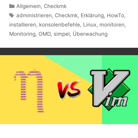
Kategorien
Allgemein
,
Checkmk
Schlagwörter
administrieren
,
Checkmk
,
Erklärung
,
HowTo
,
installieren
,
konsolenbefehle
,
Linux
,
monitoren
,
Monitoring
,
OMD
,
simpel
,
Überwachung