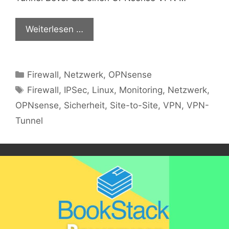
Weiterlesen …
Kategorien
Firewall
,
Netzwerk
,
OPNsense
Schlagwörter
Firewall
,
IPSec
,
Linux
,
Monitoring
,
Netzwerk
,
OPNsense
,
Sicherheit
,
Site-to-Site
,
VPN
,
VPN-
Tunnel