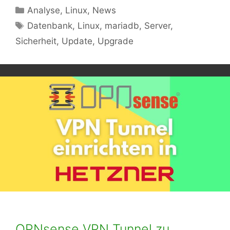
Kategorien
Analyse
,
Linux
,
News
Schlagwörter
Datenbank
,
Linux
,
mariadb
,
Server
,
Sicherheit
,
Update
,
Upgrade
OPNsense VPN Tunnel zu