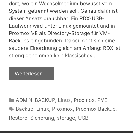
dort, wo ein Wechselmedium bewusst vom
System getrennt werden soll. Genau dafür ist
dieser Ansatz brauchbar: Ein RDX-USB-
Laufwerk wird unter Linux gemountet und in
Proxmox VE als Directory-Storage für VM-
Backups eingebunden. Dabei lohnt sich eine
saubere Einordnung gleich am Anfang: RDX ist
streng genommen kein klassisches …
Weiterlesen …
Kategorien
ADMIN-BACKUP
,
Linux
,
Proxmox
,
PVE
Schlagwörter
Backup
,
Linux
,
Proxmox
,
Proxmox Backup
,
Restore
,
Sicherung
,
storage
,
USB