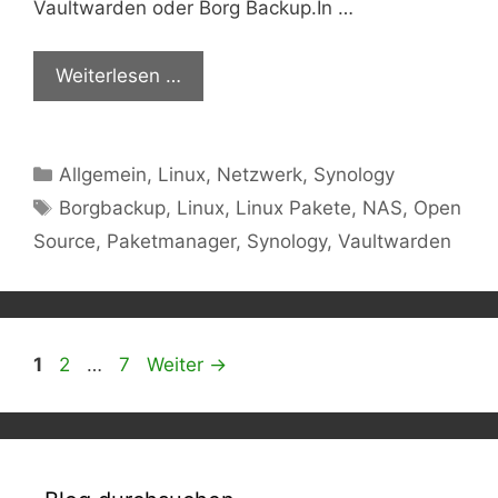
Vaultwarden oder Borg Backup.In …
Weiterlesen …
Kategorien
Allgemein
,
Linux
,
Netzwerk
,
Synology
Schlagwörter
Borgbackup
,
Linux
,
Linux Pakete
,
NAS
,
Open
Source
,
Paketmanager
,
Synology
,
Vaultwarden
Seite
Seite
Seite
1
2
…
7
Weiter
→