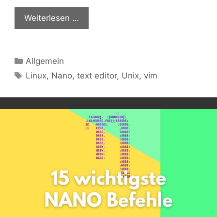
Weiterlesen …
Kategorien
Allgemein
Schlagwörter
Linux
,
Nano
,
text editor
,
Unix
,
vim