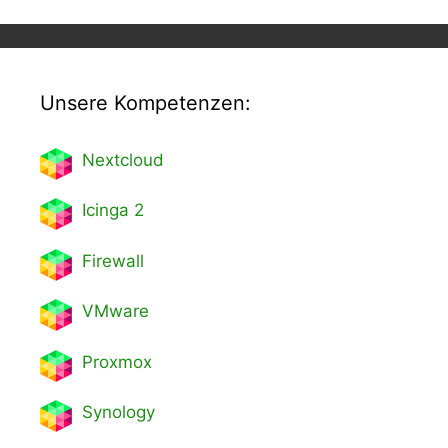
Unsere Kompetenzen:
Nextcl
oud
Icinga 2
Firewall
VMware
Proxmox
Synology