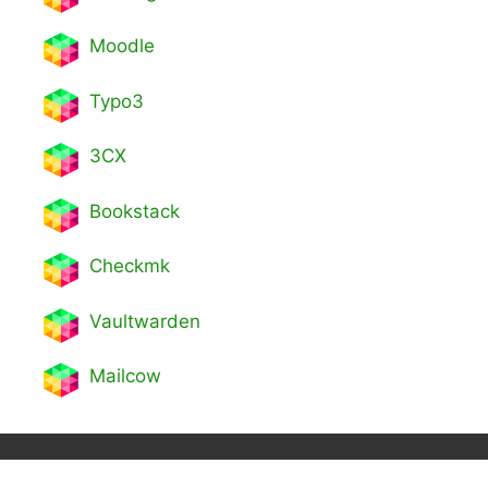
Moodle
Typo3
3CX
Bookstack
Checkmk
Vaultwarden
Mailcow