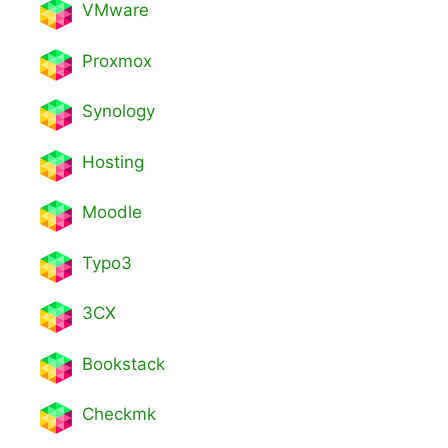
VMware
Proxmox
Synology
Hosting
Moodle
Typo3
3CX
Bookstack
Checkmk