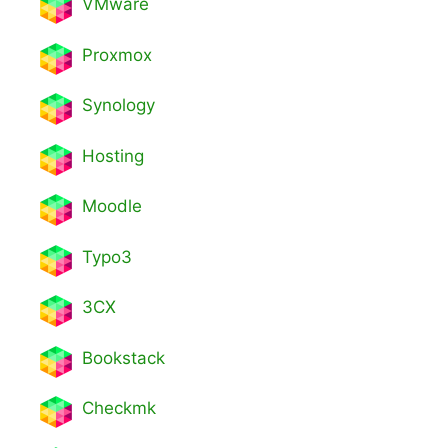
VMware
Proxmox
Synology
Hosting
Moodle
Typo3
3CX
Bookstack
Checkmk