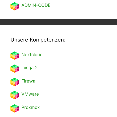
ADMIN-CODE
Unsere Kompetenzen:
Nextcl
oud
Icinga 2
Firewall
VMware
Proxmox