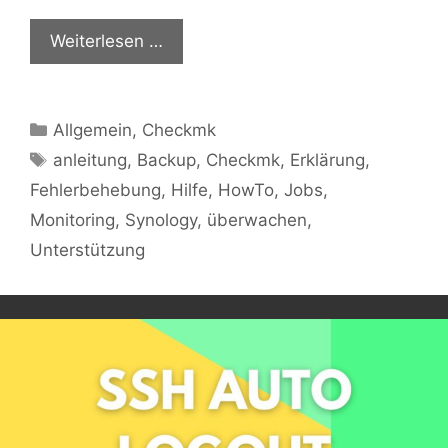
Weiterlesen …
Kategorien
Allgemein
,
Checkmk
Schlagwörter
anleitung
,
Backup
,
Checkmk
,
Erklärung
,
Fehlerbehebung
,
Hilfe
,
HowTo
,
Jobs
,
Monitoring
,
Synology
,
überwachen
,
Unterstützung