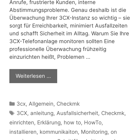
Anrufe, frustrierte Kunden, interne
Abstimmungsprobleme. Genau deshalb ist die
Überwachung Ihrer 3CX-Instanz so wichtig – sie
sorgt für Erreichbarkeit, minimiert Ausfallzeiten
und schafft Sicherheit im Alltag. Warum Sie Ihre
3CX-Telefonanlage monitoren sollten Eine
professionelle Überwachung frühzeitig
einzurichten heißt, Problemen …
Weiterlesen …
Kategorien
3cx
,
Allgemein
,
Checkmk
Schlagwörter
3CX
,
anleitung
,
Ausfallsicherheit
,
Checkmk
,
einrichten
,
Erklärung
,
how to
,
HowTo
,
installieren
,
kommunikaiton
,
Monitoring
,
on