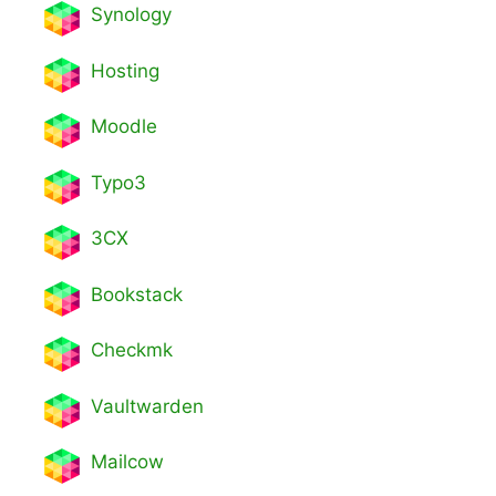
Synology
Hosting
Moodle
Typo3
3CX
Bookstack
Checkmk
Vaultwarden
Mailcow