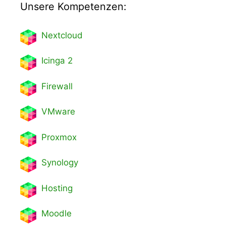
Unsere Kompetenzen:
Nextcl
oud
Icinga 2
Firewall
VMware
Proxmox
Synology
Hosting
Moodle