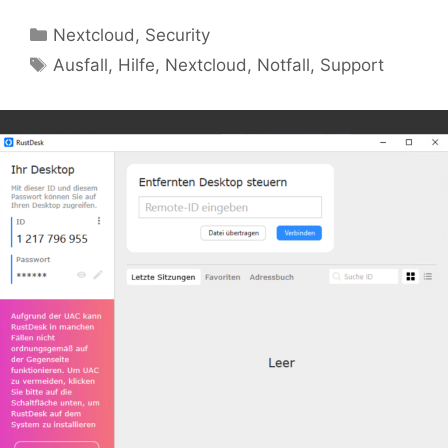
Kategorien
Nextcloud
,
Security
Schlagwörter
Ausfall
,
Hilfe
,
Nextcloud
,
Notfall
,
Support