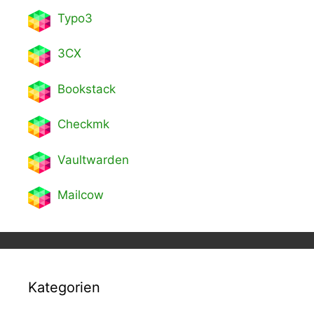
Typo3
3CX
Bookstack
Checkmk
Vaultwarden
Mailcow
Kategorien