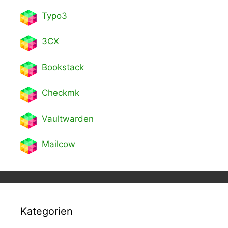
Typo3
3CX
Bookstack
Checkmk
Vaultwarden
Mailcow
Kategorien