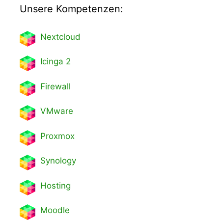
Unsere Kompetenzen:
Nextcl
oud
Icinga 2
Firewall
VMware
Proxmox
Synology
Hosting
Moodle