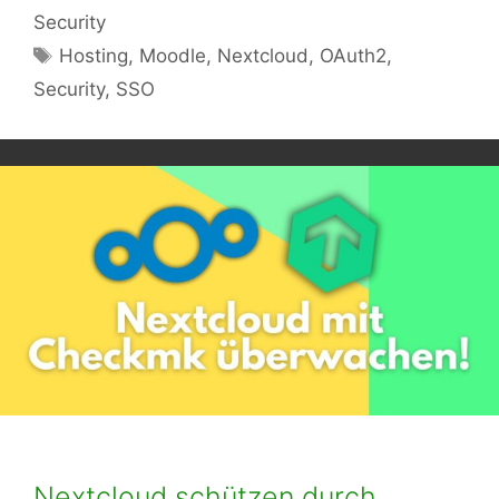
Security
Schlagwörter
Hosting
,
Moodle
,
Nextcloud
,
OAuth2
,
Security
,
SSO
Nextcloud schützen durch