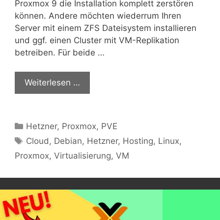
Proxmox 9 die Installation komplett zerstören
können. Andere möchten wiederrum Ihren
Server mit einem ZFS Dateisystem installieren
und ggf. einen Cluster mit VM-Replikation
betreiben. Für beide …
Weiterlesen …
Kategorien
Hetzner
,
Proxmox
,
PVE
Schlagwörter
Cloud
,
Debian
,
Hetzner
,
Hosting
,
Linux
,
Proxmox
,
Virtualisierung
,
VM