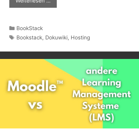
Weiterlesen …
Kategorien
BookStack
Schlagwörter
Bookstack
,
Dokuwiki
,
Hosting