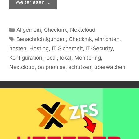
Weiterlesen …
Kategorien
Allgemein
,
Checkmk
,
Nextcloud
Schlagwörter
Benachrichtigungen
,
Checkmk
,
einrichten
,
hosten
,
Hosting
,
IT Sicherheit
,
IT-Security
,
Konfiguration
,
local
,
lokal
,
Monitoring
,
Nextcloud
,
on premise
,
schützen
,
überwachen