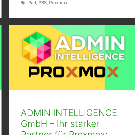
Schlagwörter
iPad
,
PBS
,
Proxmox
ADMIN INTELLIGENCE
GmbH – Ihr starker
Partner für Proxmox: