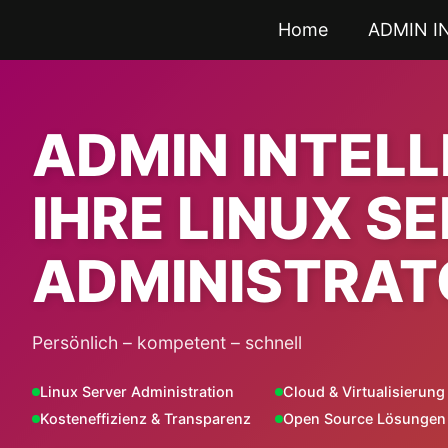
Zum
Home
ADMIN I
Inhalt
springen
ADMIN INTEL
IHRE LINUX S
ADMINISTRAT
Persönlich – kompetent – schnell
Linux Server Administration
Cloud & Virtualisierung
Kosteneffizienz & Transparenz
Open Source Lösungen