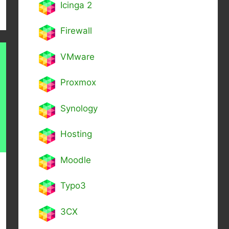
Icinga 2
Firewall
VMware
Proxmox
Synology
Hosting
Moodle
Typo3
3CX