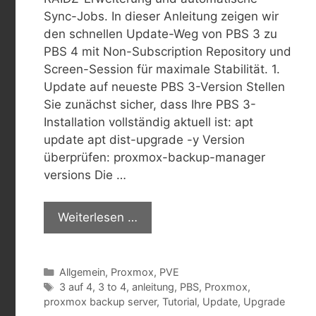
Sync-Jobs. In dieser Anleitung zeigen wir
den schnellen Update-Weg von PBS 3 zu
PBS 4 mit Non-Subscription Repository und
Screen-Session für maximale Stabilität.​ 1.
Update auf neueste PBS 3-Version Stellen
Sie zunächst sicher, dass Ihre PBS 3-
Installation vollständig aktuell ist: apt
update apt dist-upgrade -y Version
überprüfen: proxmox-backup-manager
versions Die …
Weiterlesen …
Kategorien
Allgemein
,
Proxmox
,
PVE
Schlagwörter
3 auf 4
,
3 to 4
,
anleitung
,
PBS
,
Proxmox
,
proxmox backup server
,
Tutorial
,
Update
,
Upgrade