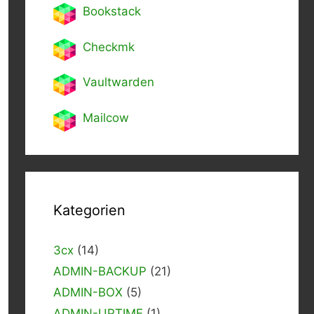
Bookstack
Checkmk
Vaultwarden
Mailcow
Kategorien
3cx
(14)
ADMIN-BACKUP
(21)
ADMIN-BOX
(5)
ADMIN-UPTIME
(1)