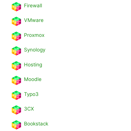
Firewall
VMware
Proxmox
Synology
Hosting
Moodle
Typo3
3CX
Bookstack