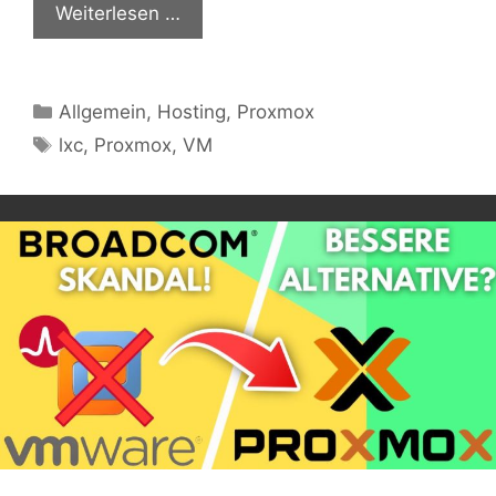
Weiterlesen …
Kategorien
Allgemein
,
Hosting
,
Proxmox
Schlagwörter
lxc
,
Proxmox
,
VM