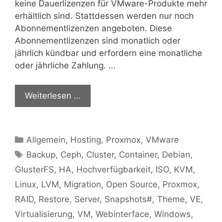
keine Dauerlizenzen für VMware-Produkte mehr
erhältlich sind. Stattdessen werden nur noch
Abonnementlizenzen angeboten. Diese
Abonnementlizenzen sind monatlich oder
jährlich kündbar und erfordern eine monatliche
oder jährliche Zahlung. …
Weiterlesen …
Kategorien
Allgemein
,
Hosting
,
Proxmox
,
VMware
Schlagwörter
Backup
,
Ceph
,
Cluster
,
Container
,
Debian
,
GlusterFS
,
HA
,
Hochverfügbarkeit
,
ISO
,
KVM
,
Linux
,
LVM
,
Migration
,
Open Source
,
Proxmox
,
RAID
,
Restore
,
Server
,
Snapshots#
,
Theme
,
VE
,
Virtualisierung
,
VM
,
Webinterface
,
Windows
,