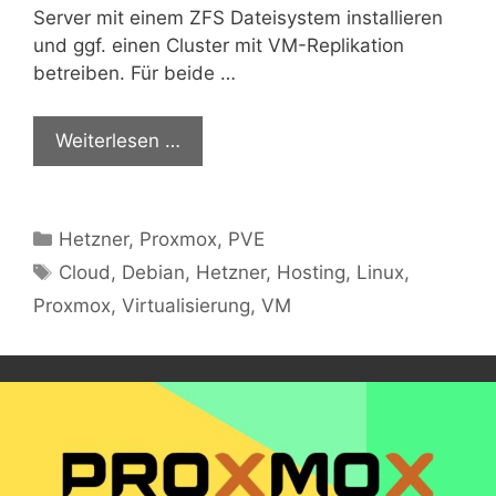
Server mit einem ZFS Dateisystem installieren
und ggf. einen Cluster mit VM-Replikation
betreiben. Für beide …
Weiterlesen …
Kategorien
Hetzner
,
Proxmox
,
PVE
Schlagwörter
Cloud
,
Debian
,
Hetzner
,
Hosting
,
Linux
,
Proxmox
,
Virtualisierung
,
VM