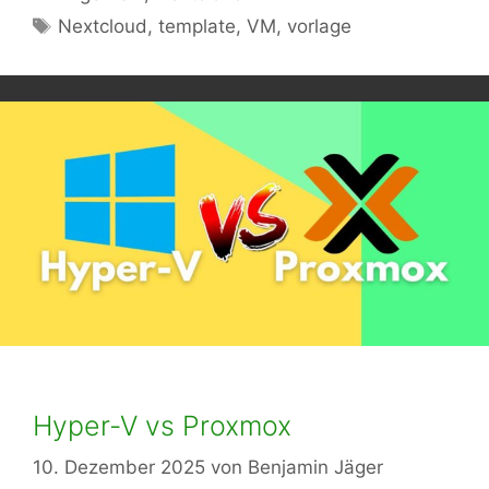
Schlagwörter
Nextcloud
,
template
,
VM
,
vorlage
Hyper-V vs Proxmox
10. Dezember 2025
von
Benjamin Jäger