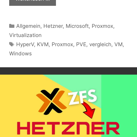
Kategorien
Allgemein
,
Hetzner
,
Microsoft
,
Proxmox
,
Virtualization
Schlagwörter
HyperV
,
KVM
,
Proxmox
,
PVE
,
vergleich
,
VM
,
Windows