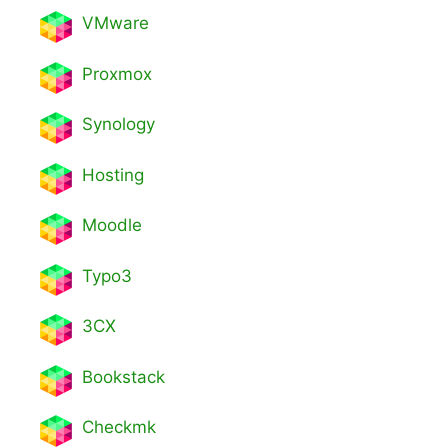
VMware
Proxmox
Synology
Hosting
Moodle
Typo3
3CX
Bookstack
Checkmk