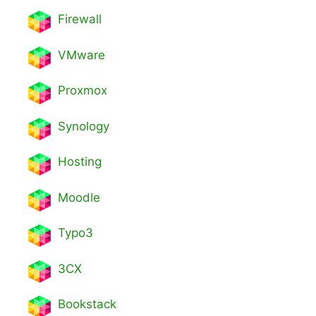
Firewall
VMware
Proxmox
Synology
Hosting
Moodle
Typo3
3CX
Bookstack