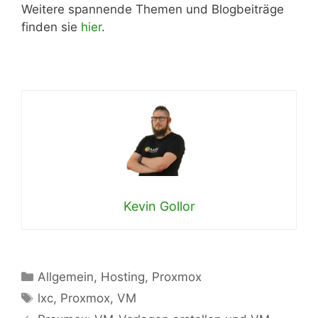
Weitere spannende Themen und Blogbeiträge
finden sie
hier
.
Kevin Gollor
Kategorien
Allgemein
,
Hosting
,
Proxmox
Schlagwörter
lxc
,
Proxmox
,
VM