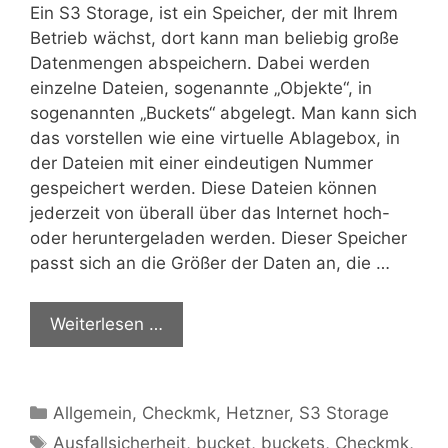
Ein S3 Storage, ist ein Speicher, der mit Ihrem
Betrieb wächst, dort kann man beliebig große
Datenmengen abspeichern. Dabei werden
einzelne Dateien, sogenannte „Objekte“, in
sogenannten „Buckets“ abgelegt. Man kann sich
das vorstellen wie eine virtuelle Ablagebox, in
der Dateien mit einer eindeutigen Nummer
gespeichert werden. Diese Dateien können
jederzeit von überall über das Internet hoch-
oder heruntergeladen werden. Dieser Speicher
passt sich an die Größer der Daten an, die …
Weiterlesen …
Kategorien
Allgemein
,
Checkmk
,
Hetzner
,
S3 Storage
Schlagwörter
Ausfallsicherheit
,
bucket
,
buckets
,
Checkmk
,