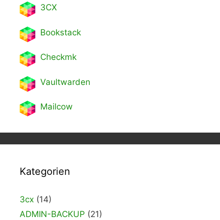
3CX
Bookstack
Checkmk
Vaultwarden
Mailcow
Kategorien
3cx
(14)
ADMIN-BACKUP
(21)