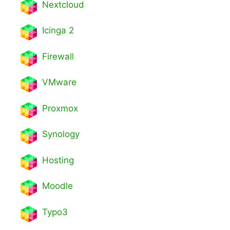
Nextcl
oud
Icinga 2
Firewall
VMware
Proxmox
Synology
Hosting
Moodle
Typo3