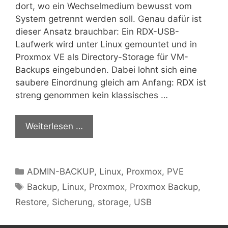
dort, wo ein Wechselmedium bewusst vom
System getrennt werden soll. Genau dafür ist
dieser Ansatz brauchbar: Ein RDX-USB-
Laufwerk wird unter Linux gemountet und in
Proxmox VE als Directory-Storage für VM-
Backups eingebunden. Dabei lohnt sich eine
saubere Einordnung gleich am Anfang: RDX ist
streng genommen kein klassisches …
Weiterlesen …
Kategorien
ADMIN-BACKUP
,
Linux
,
Proxmox
,
PVE
Schlagwörter
Backup
,
Linux
,
Proxmox
,
Proxmox Backup
,
Restore
,
Sicherung
,
storage
,
USB