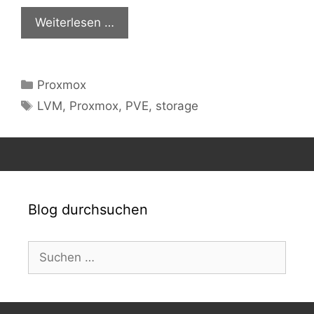
Weiterlesen …
Kategorien
Proxmox
Schlagwörter
LVM
,
Proxmox
,
PVE
,
storage
Blog durchsuchen
Suchen
nach: