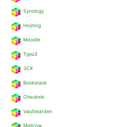
Synology
Hosting
Moodle
Typo3
3CX
Bookstack
Checkmk
Vaultwarden
Mailcow