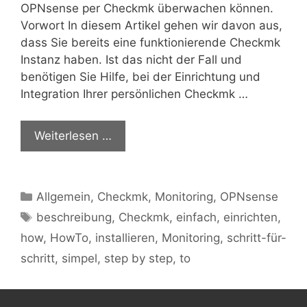
OPNsense per Checkmk überwachen können.
Vorwort In diesem Artikel gehen wir davon aus,
dass Sie bereits eine funktionierende Checkmk
Instanz haben. Ist das nicht der Fall und
benötigen Sie Hilfe, bei der Einrichtung und
Integration Ihrer persönlichen Checkmk …
Weiterlesen …
Kategorien
Allgemein
,
Checkmk
,
Monitoring
,
OPNsense
Schlagwörter
beschreibung
,
Checkmk
,
einfach
,
einrichten
,
how
,
HowTo
,
installieren
,
Monitoring
,
schritt-für-
schritt
,
simpel
,
step by step
,
to