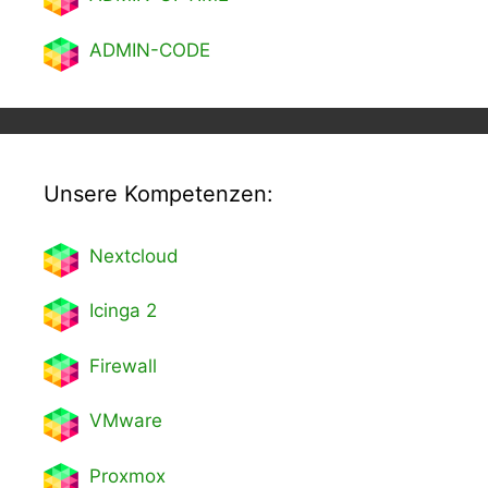
ADMIN-CODE
Unsere Kompetenzen:
Nextcl
oud
Icinga 2
Firewall
VMware
Proxmox