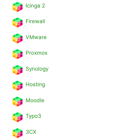
Icinga 2
Firewall
VMware
Proxmox
Synology
Hosting
Moodle
Typo3
3CX