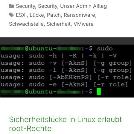
Kategorien
Security
,
Security
,
Unser Admin Alltag
Schlagwörter
ESXi
,
Lücke
,
Patch
,
Ransomware
,
Schwachstelle
,
Sicherheit
,
VMware
Sicherheitslücke in Linux erlaubt
root-Rechte