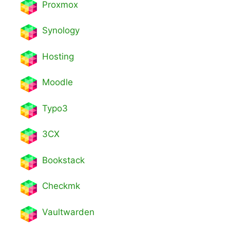
Proxmox
Synology
Hosting
Moodle
Typo3
3CX
Bookstack
Checkmk
Vaultwarden