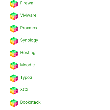
Firewall
VMware
Proxmox
Synology
Hosting
Moodle
Typo3
3CX
Bookstack