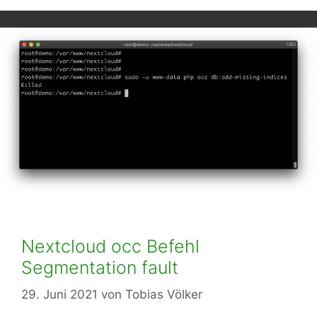
Nextcloud occ Befehl
Segmentation fault
29. Juni 2021
von
Tobias Völker