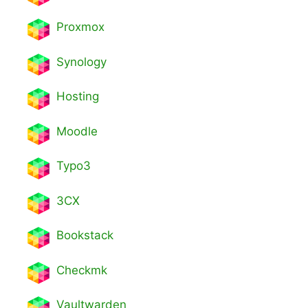
Proxmox
Synology
Hosting
Moodle
Typo3
3CX
Bookstack
Checkmk
Vaultwarden