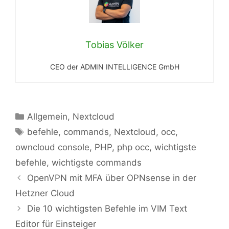
Tobias Völker
CEO der ADMIN INTELLIGENCE GmbH
Kategorien
Allgemein
,
Nextcloud
Schlagwörter
befehle
,
commands
,
Nextcloud
,
occ
,
owncloud console
,
PHP
,
php occ
,
wichtigste
befehle
,
wichtigste commands
OpenVPN mit MFA über OPNsense in der
Hetzner Cloud
Die 10 wichtigsten Befehle im VIM Text
Editor für Einsteiger