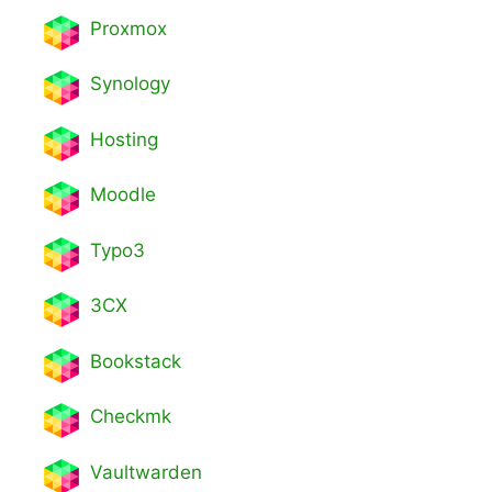
Proxmox
Synology
Hosting
Moodle
Typo3
3CX
Bookstack
Checkmk
Vaultwarden