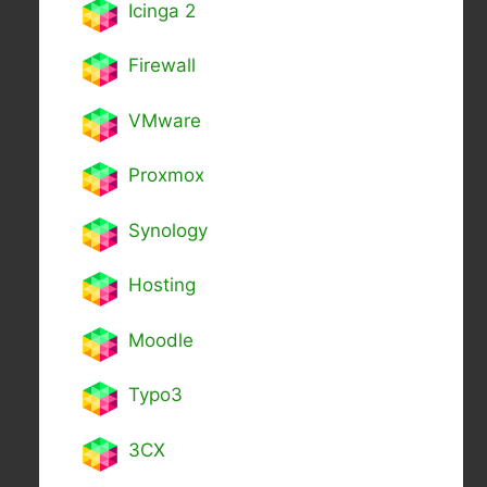
Icinga 2
Firewall
VMware
Proxmox
Synology
Hosting
Moodle
Typo3
3CX