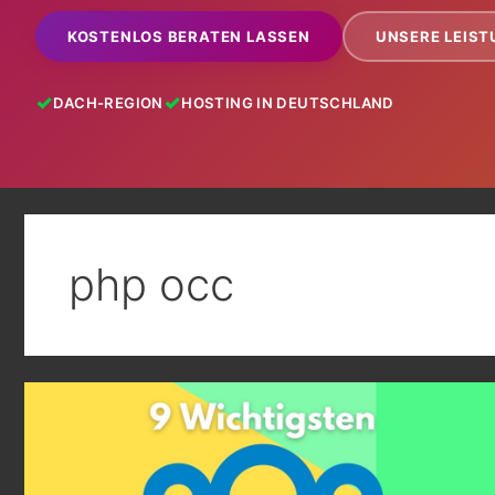
KOSTENLOS BERATEN LASSEN
UNSERE LEIS
DACH-REGION
HOSTING IN DEUTSCHLAND
php occ