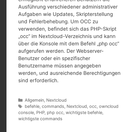
Ausführung verschiedener administrativer
Aufgaben wie Updates, Skripterstellung
und Fehlerbehebung. Um OCC zu
verwenden, befindet sich das PHP-Skript
„occ“ im Nextcloud-Verzeichnis und kann
über die Konsole mit dem Befehl „php occ“
aufgerufen werden. Der Webserver-
Benutzer oder ein spezifischer
Benutzername müssen angegeben
werden, und ausreichende Berechtigungen
sind erforderlich.
Kategorien
Allgemein
,
Nextcloud
Schlagwörter
befehle
,
commands
,
Nextcloud
,
occ
,
owncloud
console
,
PHP
,
php occ
,
wichtigste befehle
,
wichtigste commands