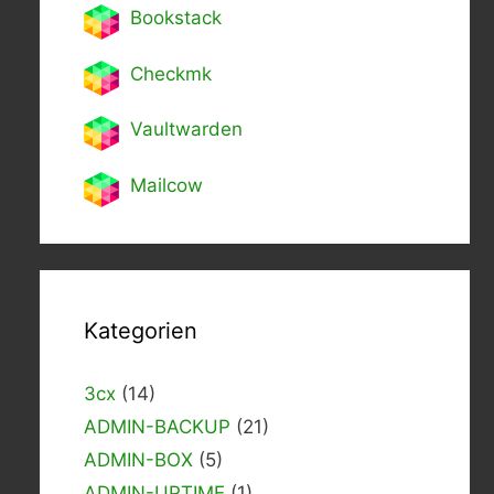
Bookstack
Checkmk
Vaultwarden
Mailcow
Kategorien
3cx
(14)
ADMIN-BACKUP
(21)
ADMIN-BOX
(5)
ADMIN-UPTIME
(1)