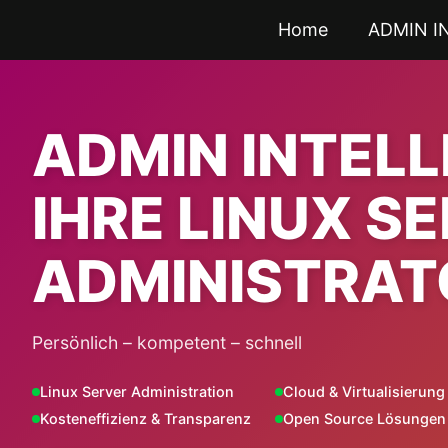
Zum
Home
ADMIN I
Inhalt
springen
ADMIN INTEL
IHRE LINUX S
ADMINISTRAT
Persönlich – kompetent – schnell
Linux Server Administration
Cloud & Virtualisierung
Kosteneffizienz & Transparenz
Open Source Lösungen