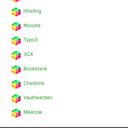
Hosting
Moodle
Typo3
3CX
Bookstack
Checkmk
Vaultwarden
Mailcow