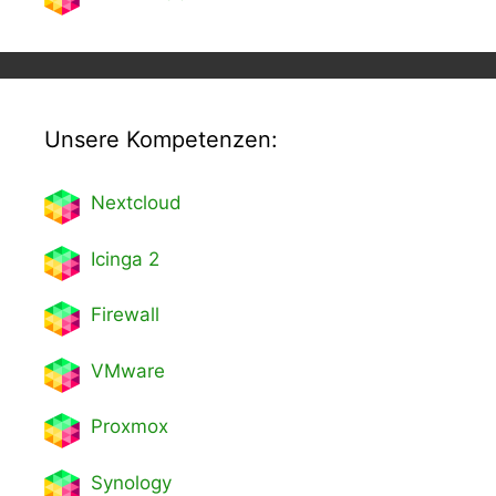
Unsere Kompetenzen:
Nextcl
oud
Icinga 2
Firewall
VMware
Proxmox
Synology