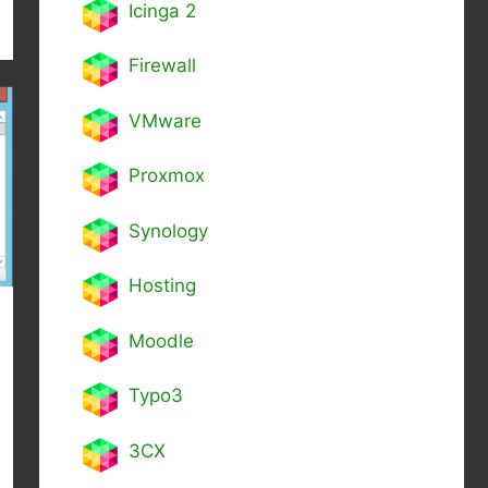
Icinga 2
Firewall
VMware
Proxmox
Synology
Hosting
Moodle
Typo3
3CX