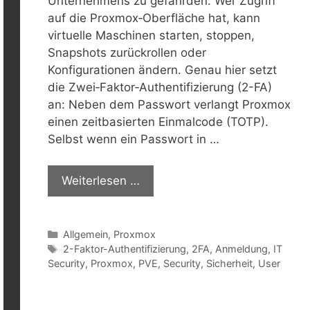
Unternehmens zu gefährden. Wer Zugriff
auf die Proxmox‑Oberfläche hat, kann
virtuelle Maschinen starten, stoppen,
Snapshots zurückrollen oder
Konfigurationen ändern. Genau hier setzt
die Zwei‑Faktor‑Authentifizierung (2-FA)
an: Neben dem Passwort verlangt Proxmox
einen zeitbasierten Einmalcode (TOTP).
Selbst wenn ein Passwort in …
Weiterlesen …
Kategorien
Allgemein
,
Proxmox
Schlagwörter
2-Faktor-Authentifizierung
,
2FA
,
Anmeldung
,
IT
Security
,
Proxmox
,
PVE
,
Security
,
Sicherheit
,
User