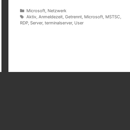
Kategorien
Microsoft
,
Netzwerk
Schlagwörter
Aktiv
,
Anmeldezeit
,
Getrennt
,
Microsoft
,
MSTSC
,
RDP
,
Server
,
terminalserver
,
User