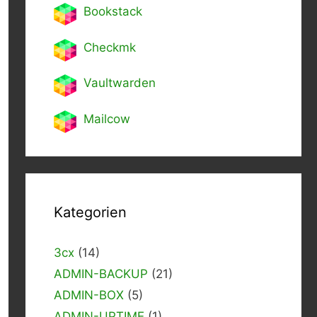
Bookstack
Checkmk
Vaultwarden
Mailcow
Kategorien
3cx
(14)
ADMIN-BACKUP
(21)
ADMIN-BOX
(5)
ADMIN-UPTIME
(1)