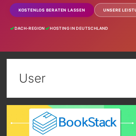
KOSTENLOS BERATEN LASSEN
UNSERE LEIS
DACH-REGION
HOSTING IN DEUTSCHLAND
User