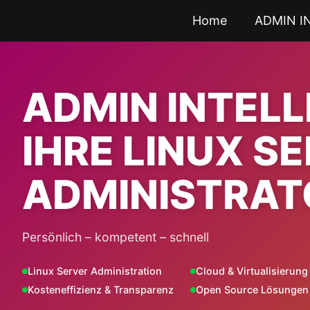
Zum
Home
ADMIN I
Inhalt
springen
ADMIN INTEL
IHRE LINUX S
ADMINISTRAT
Persönlich – kompetent – schnell
Linux Server Administration
Cloud & Virtualisierung
Kosteneffizienz & Transparenz
Open Source Lösungen