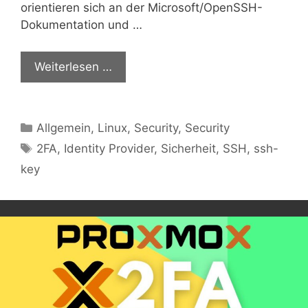
orientieren sich an der Microsoft/OpenSSH-
Dokumentation und …
Weiterlesen …
Kategorien
Allgemein
,
Linux
,
Security
,
Security
Schlagwörter
2FA
,
Identity Provider
,
Sicherheit
,
SSH
,
ssh-
key