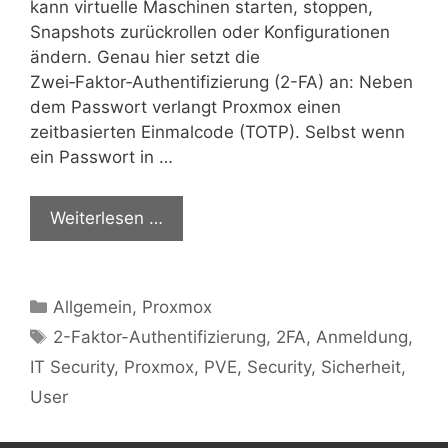
kann virtuelle Maschinen starten, stoppen,
Snapshots zurückrollen oder Konfigurationen
ändern. Genau hier setzt die
Zwei‑Faktor‑Authentifizierung (2-FA) an: Neben
dem Passwort verlangt Proxmox einen
zeitbasierten Einmalcode (TOTP). Selbst wenn
ein Passwort in …
Weiterlesen …
Kategorien
Allgemein
,
Proxmox
Schlagwörter
2-Faktor-Authentifizierung
,
2FA
,
Anmeldung
,
IT Security
,
Proxmox
,
PVE
,
Security
,
Sicherheit
,
User