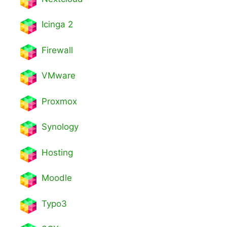
Icinga 2
Firewall
VMware
Proxmox
Synology
Hosting
Moodle
Typo3