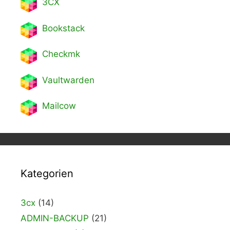
3CX
Bookstack
Checkmk
Vaultwarden
Mailcow
Kategorien
3cx
(14)
ADMIN-BACKUP
(21)