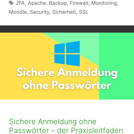
Schlagwörter
2FA
,
Apache
,
Backup
,
Firewall
,
Monitoring
,
Moodle
,
Security
,
Sicherheit
,
SSL
Sichere Anmeldung ohne
Passwörter – der Praxisleitfaden