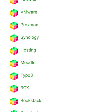
VMware
Proxmox
Synology
Hosting
Moodle
Typo3
3CX
Bookstack