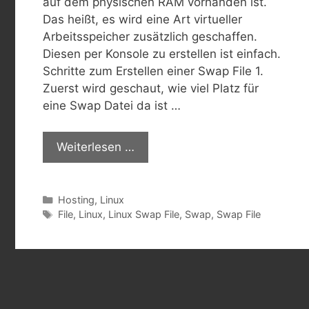
auf dem physischen RAM vorhanden ist.
Das heißt, es wird eine Art virtueller
Arbeitsspeicher zusätzlich geschaffen.
Diesen per Konsole zu erstellen ist einfach.
Schritte zum Erstellen einer Swap File 1.
Zuerst wird geschaut, wie viel Platz für
eine Swap Datei da ist …
Weiterlesen …
Kategorien
Hosting
,
Linux
Schlagwörter
File
,
Linux
,
Linux Swap File
,
Swap
,
Swap File