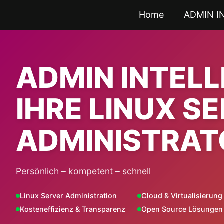
Zum
Home
ADMIN I
Inhalt
springen
ADMIN INTEL
IHRE LINUX S
ADMINISTRAT
Persönlich – kompetent – schnell
Linux Server Administration
Cloud & Virtualisierung
Kosteneffizienz & Transparenz
Open Source Lösungen