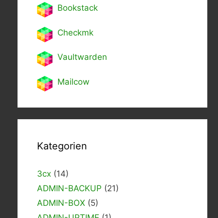
Bookstack
Checkmk
Vaultwarden
Mailcow
Kategorien
3cx
(14)
ADMIN-BACKUP
(21)
ADMIN-BOX
(5)
ADMIN-UPTIME
(1)