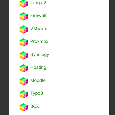
Icinga 2
Firewall
VMware
Proxmox
Synology
Hosting
Moodle
Typo3
3CX