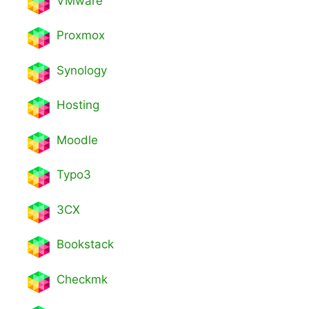
VMware
Proxmox
Synology
Hosting
Moodle
Typo3
3CX
Bookstack
Checkmk