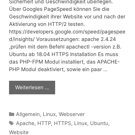
Sicherheit und Geschwindigkeit überlegen.
Über Googles PageSpeed können Sie die
Geschwindigkeit ihrer Website vor und nach der
Aktivierung von HTTP/2 testen.
https://developers.google.com/speed/pagespee
d/insights/ Voraussetzungen: apache 2.4.24
,prüfen mit dem Befehl apachectl -version z.B.
Ubuntu ab 18.04 HTTPS Installation Es muss
das PHP-FPM Modul installiert, das APACHE-
PHP Modul deaktiviert, sowie ein paar …
Weiterlesen …
Kategorien
Allgemein
,
Linux
,
Webserver
Schlagwörter
Apache
,
HTTP
,
HTTPS
,
Linux
,
Ubuntu
,
Website