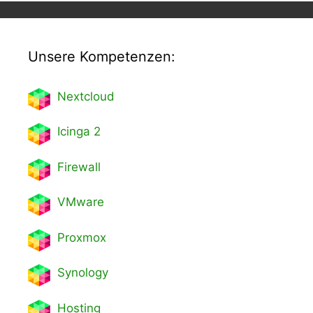
Unsere Kompetenzen:
Nextcl
oud
Icinga 2
Firewall
VMware
Proxmox
Synology
Hosting