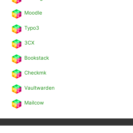
Moodle
Typo3
3CX
Bookstack
Checkmk
Vaultwarden
Mailcow