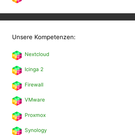
Unsere Kompetenzen:
Nextcl
oud
Icinga 2
Firewall
VMware
Proxmox
Synology