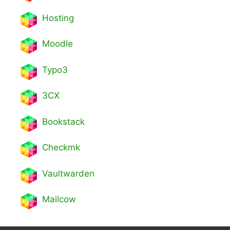
Hosting
Moodle
Typo3
3CX
Bookstack
Checkmk
Vaultwarden
Mailcow