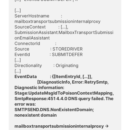
[...]

ServerHostname          : 
mailboxtransportsubmissioninternalproxy

SourceContext           : [...], 
SubmissionAssistant:MailboxTransportSubmissi
onEmailAssistant

ConnectorId             :

Source                  : STOREDRIVER

EventId                 : SUBMITDEFER

[...]

Directionality          : Originating

EventData               : {[ItemEntryId, [...]],

                          [DiagnosticInfo, Error: RetrySmtp, 
Diagnostic Information: 
Stage:UpdateMsgIdToPoisonContextMapping, 
SmtpResponse:451 4.4.0 DNS query failed. The 
error was: 
SMTPSEND.DNS.NonExistentDomain; 
nonexistent domain

mailboxtransportsubmissioninternalproxy -> 