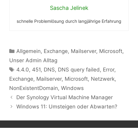
Sascha Jelinek
schnelle Problemlösung durch langjährige Erfahrung
Kategorien
Allgemein
,
Exchange
,
Mailserver
,
Microsoft
,
Unser Admin Alltag
Schlagwörter
4.4.0
,
451
,
DNS
,
DNS query failed
,
Error
,
Exchange
,
Mailserver
,
Microsoft
,
Netzwerk
,
NonExistentDomain
,
Windows
Der Synology Virtual Machine Manager
Windows 11: Umsteigen oder Abwarten?