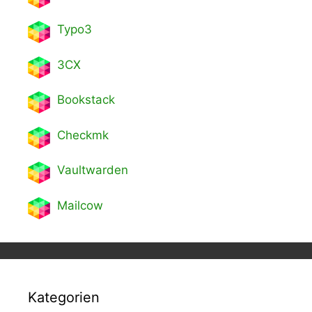
Typo3
3CX
Bookstack
Checkmk
Vaultwarden
Mailcow
Kategorien