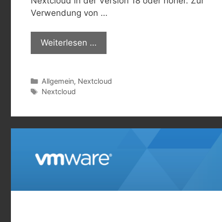
Nextcloud in der Version 18 oder höher. Zur
Verwendung von …
Weiterlesen …
Kategorien
Allgemein
,
Nextcloud
Schlagwörter
Nextcloud