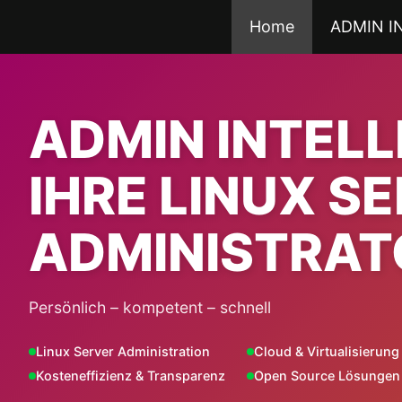
Zum
Home
ADMIN I
Inhalt
springen
ADMIN INTEL
IHRE LINUX S
ADMINISTRAT
Persönlich – kompetent – schnell
Linux Server Administration
Cloud & Virtualisierung
Kosteneffizienz & Transparenz
Open Source Lösungen