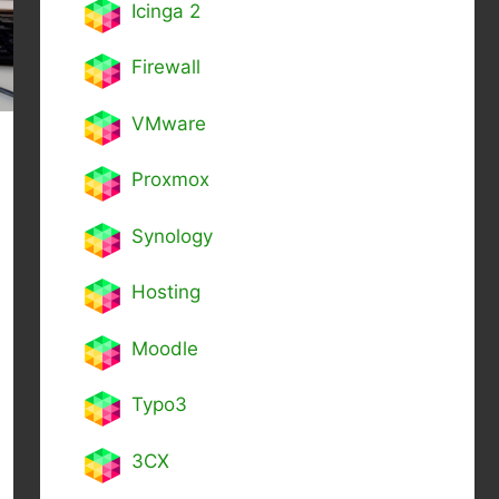
Icinga 2
Firewall
VMware
Proxmox
Synology
Hosting
Moodle
Typo3
3CX