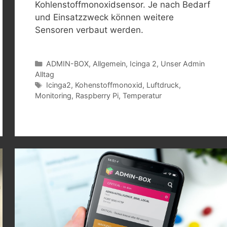
Kohlenstoffmonoxidsensor. Je nach Bedarf
und Einsatzzweck können weitere
Sensoren verbaut werden.
Kategorien
ADMIN-BOX
,
Allgemein
,
Icinga 2
,
Unser Admin
Alltag
Schlagwörter
Icinga2
,
Kohenstoffmonoxid
,
Luftdruck
,
Monitoring
,
Raspberry Pi
,
Temperatur