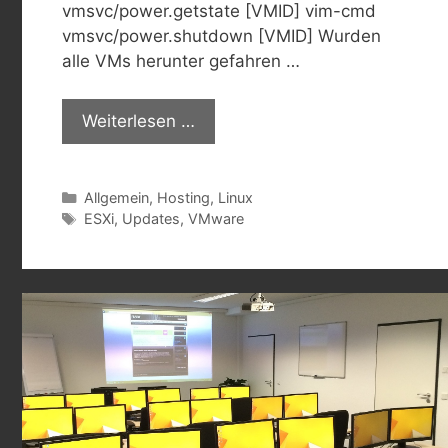
vmsvc/power.getstate [VMID] vim-cmd
vmsvc/power.shutdown [VMID] Wurden
alle VMs herunter gefahren …
Weiterlesen …
Kategorien
Allgemein
,
Hosting
,
Linux
Schlagwörter
ESXi
,
Updates
,
VMware