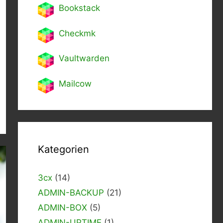
Bookstack
Checkmk
Vaultwarden
Mailcow
Kategorien
3cx
(14)
ADMIN-BACKUP
(21)
ADMIN-BOX
(5)
ADMIN-UPTIME
(1)