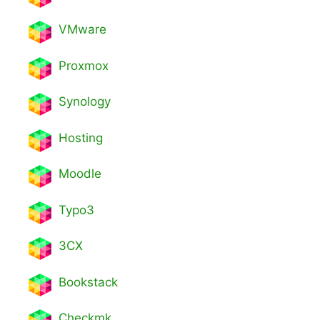
VMware
Proxmox
Synology
Hosting
Moodle
Typo3
3CX
Bookstack
Checkmk