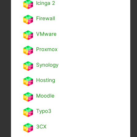
Icinga 2
Firewall
VMware
Proxmox
Synology
Hosting
Moodle
Typo3
3CX