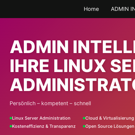
Zum
Home
ADMIN I
Inhalt
springen
ADMIN INTEL
IHRE LINUX S
ADMINISTRAT
Persönlich – kompetent – schnell
Linux Server Administration
Cloud & Virtualisierung
Kosteneffizienz & Transparenz
Open Source Lösungen