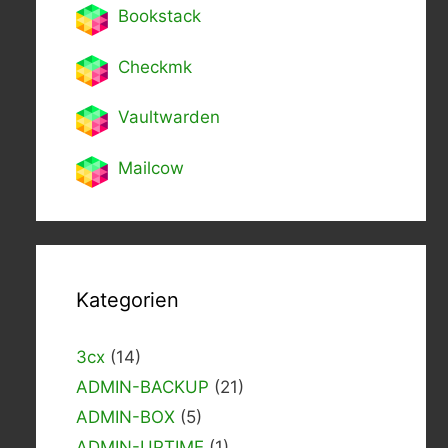
Bookstack
Checkmk
Vaultwarden
Mailcow
Kategorien
3cx
(14)
ADMIN-BACKUP
(21)
ADMIN-BOX
(5)
ADMIN-UPTIME
(1)