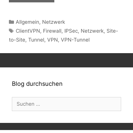
Kategorien
Allgemein
,
Netzwerk
Schlagwörter
ClientVPN
,
Firewall
,
IPSec
,
Netzwerk
,
Site-
to-Site
,
Tunnel
,
VPN
,
VPN-Tunnel
Blog durchsuchen
Suchen
nach: