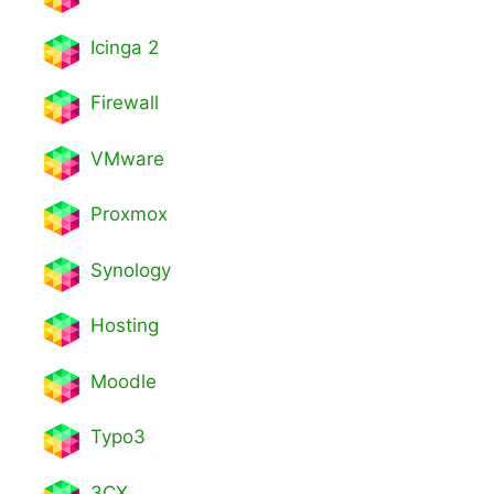
Icinga 2
Firewall
VMware
Proxmox
Synology
Hosting
Moodle
Typo3
3CX