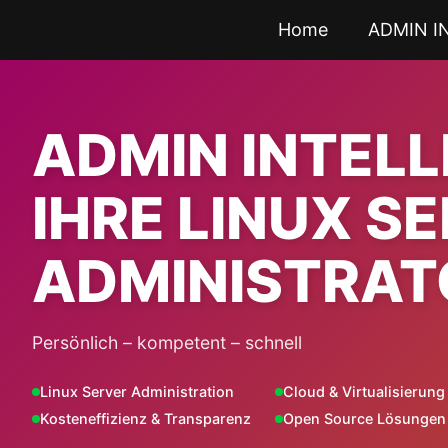
Zum
Home
ADMIN I
Inhalt
springen
ADMIN INTEL
IHRE LINUX S
ADMINISTRAT
Persönlich – kompetent – schnell
Linux Server Administration
Cloud & Virtualisierung
Kosteneffizienz & Transparenz
Open Source Lösungen