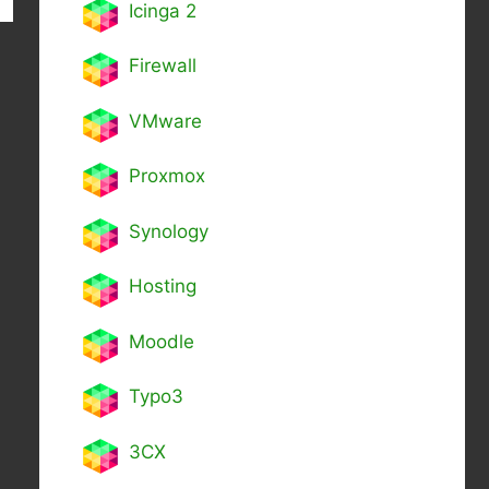
Icinga 2
Firewall
VMware
Proxmox
Synology
Hosting
Moodle
Typo3
3CX