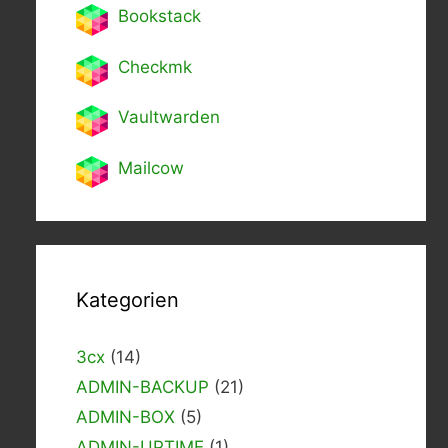
Bookstack
Checkmk
Vaultwarden
Mailcow
Kategorien
3cx
(14)
ADMIN-BACKUP
(21)
ADMIN-BOX
(5)
ADMIN-UPTIME
(1)