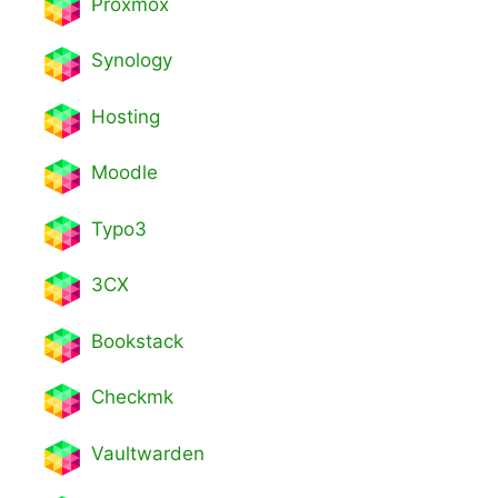
Proxmox
Synology
Hosting
Moodle
Typo3
3CX
Bookstack
Checkmk
Vaultwarden