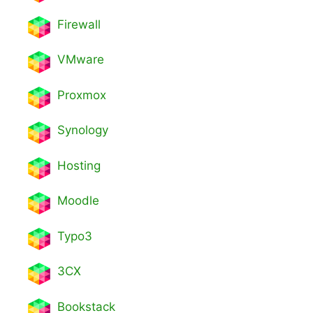
Firewall
VMware
Proxmox
Synology
Hosting
Moodle
Typo3
3CX
Bookstack