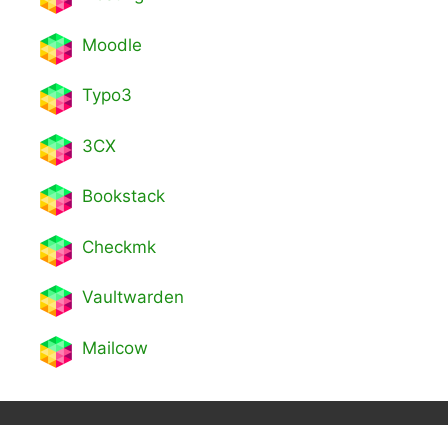
Moodle
Typo3
3CX
Bookstack
Checkmk
Vaultwarden
Mailcow