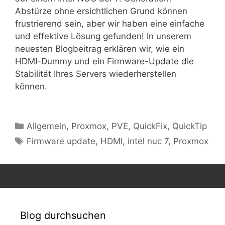
Abstürze ohne ersichtlichen Grund können
frustrierend sein, aber wir haben eine einfache
und effektive Lösung gefunden! In unserem
neuesten Blogbeitrag erklären wir, wie ein
HDMI-Dummy und ein Firmware-Update die
Stabilität Ihres Servers wiederherstellen
können.
Kategorien
Allgemein
,
Proxmox
,
PVE
,
QuickFix
,
QuickTip
Schlagwörter
Firmware update
,
HDMI
,
intel nuc 7
,
Proxmox
Blog durchsuchen