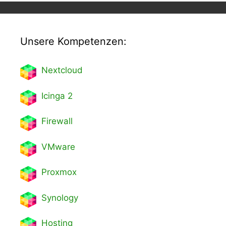
Unsere Kompetenzen:
Nextcl
oud
Icinga 2
Firewall
VMware
Proxmox
Synology
Hosting