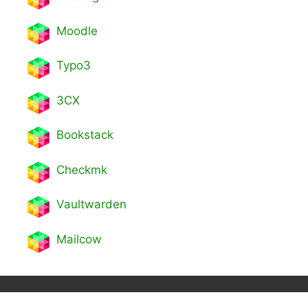
Moodle
Typo3
3CX
Bookstack
Checkmk
Vaultwarden
Mailcow