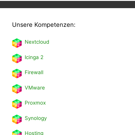
Unsere Kompetenzen:
Nextcl
oud
Icinga 2
Firewall
VMware
Proxmox
Synology
Hosting