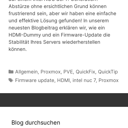
Abstürze ohne ersichtlichen Grund können
frustrierend sein, aber wir haben eine einfache
und effektive Lösung gefunden! In unserem
neuesten Blogbeitrag erklären wir, wie ein
HDMI-Dummy und ein Firmware-Update die
Stabilität Ihres Servers wiederherstellen
können.
Kategorien
Allgemein
,
Proxmox
,
PVE
,
QuickFix
,
QuickTip
Schlagwörter
Firmware update
,
HDMI
,
intel nuc 7
,
Proxmox
Blog durchsuchen