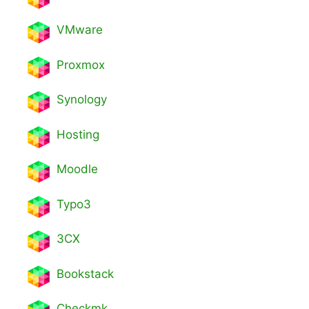
VMware
Proxmox
Synology
Hosting
Moodle
Typo3
3CX
Bookstack
Checkmk