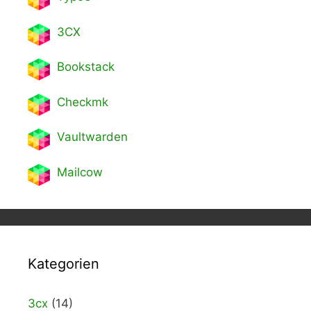
3CX
Bookstack
Checkmk
Vaultwarden
Mailcow
Kategorien
3cx
(14)