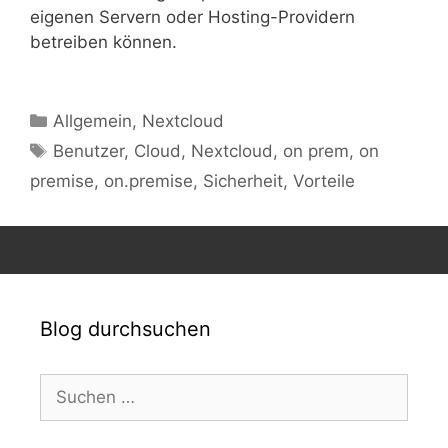
eigenen Servern oder Hosting-Providern
betreiben können.
Kategorien
Allgemein
,
Nextcloud
Schlagwörter
Benutzer
,
Cloud
,
Nextcloud
,
on prem
,
on
premise
,
on.premise
,
Sicherheit
,
Vorteile
Blog durchsuchen
Suchen
nach: