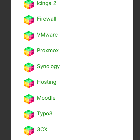
Icinga 2
Firewall
VMware
Proxmox
Synology
Hosting
Moodle
Typo3
3CX