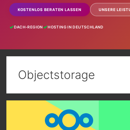
KOSTENLOS BERATEN LASSEN
UNSERE LEIS
DACH-REGION
HOSTING IN DEUTSCHLAND
Objectstorage