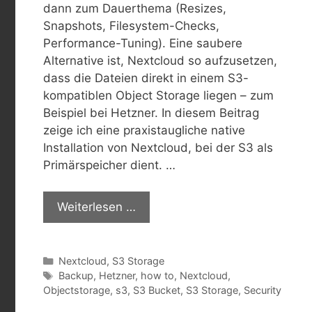
dann zum Dauerthema (Resizes,
Snapshots, Filesystem-Checks,
Performance-Tuning). Eine saubere
Alternative ist, Nextcloud so aufzusetzen,
dass die Dateien direkt in einem S3-
kompatiblen Object Storage liegen – zum
Beispiel bei Hetzner. In diesem Beitrag
zeige ich eine praxistaugliche native
Installation von Nextcloud, bei der S3 als
Primärspeicher dient. …
Weiterlesen …
Kategorien
Nextcloud
,
S3 Storage
Schlagwörter
Backup
,
Hetzner
,
how to
,
Nextcloud
,
Objectstorage
,
s3
,
S3 Bucket
,
S3 Storage
,
Security