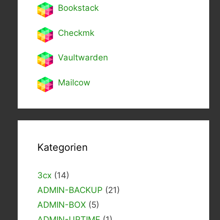
Bookstack
Checkmk
Vaultwarden
Mailcow
Kategorien
3cx
(14)
ADMIN-BACKUP
(21)
ADMIN-BOX
(5)
ADMIN-UPTIME
(1)