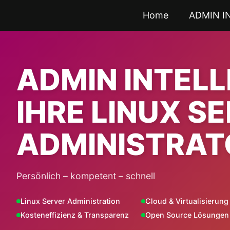
Zum
Home
ADMIN I
Inhalt
springen
ADMIN INTEL
IHRE LINUX S
ADMINISTRAT
Persönlich – kompetent – schnell
Linux Server Administration
Cloud & Virtualisierung
Kosteneffizienz & Transparenz
Open Source Lösungen