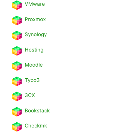
VMware
Proxmox
Synology
Hosting
Moodle
Typo3
3CX
Bookstack
Checkmk