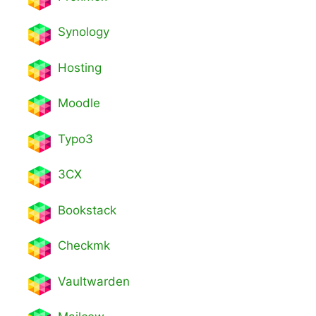
Synology
Hosting
Moodle
Typo3
3CX
Bookstack
Checkmk
Vaultwarden