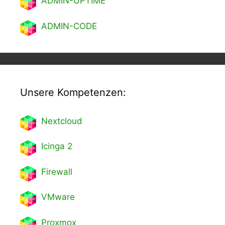
ADMIN-UPTIME
ADMIN-CODE
Unsere Kompetenzen:
Nextcl
oud
Icinga 2
Firewall
VMware
Proxmox