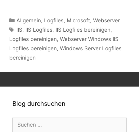
Kategorien
Allgemein
,
Logfiles
,
Microsoft
,
Webserver
Schlagwörter
IIS
,
IIS Logfiles
,
IIS Logfiles bereinigen
,
Logfiles bereinigen
,
Webserver Windows IIS
Logfiles bereinigen
,
Windows Server Logfiles
bereinigen
Blog durchsuchen
Suchen
nach: