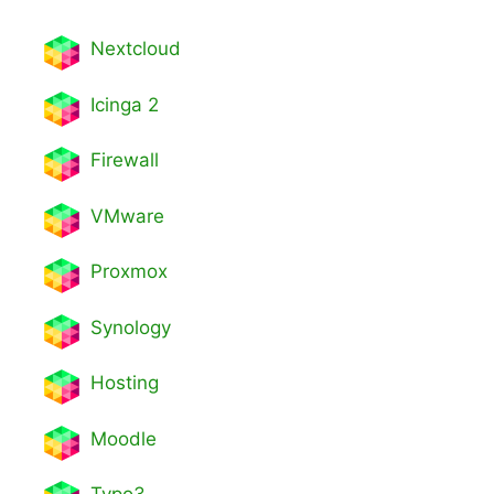
Nextcl
oud
Icinga 2
Firewall
VMware
Proxmox
Synology
Hosting
Moodle