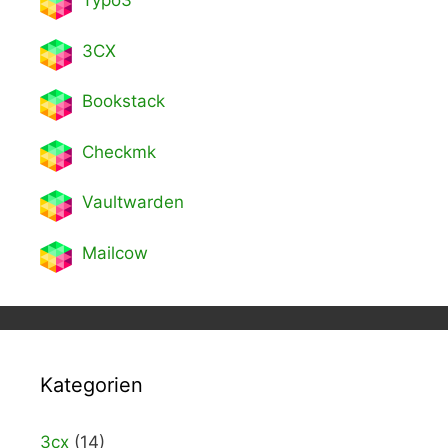
Typo3
3CX
Bookstack
Checkmk
Vaultwarden
Mailcow
Kategorien
3cx
(14)