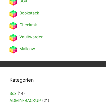
3CX
Bookstack
Checkmk
Vaultwarden
Mailcow
Kategorien
3cx
(14)
ADMIN-BACKUP
(21)