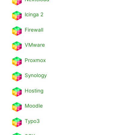
Icinga 2
Firewall
VMware
Proxmox
Synology
Hosting
Moodle
Typo3