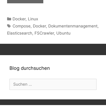
Kategorien
Docker
,
Linux
Schlagwörter
Compose
,
Docker
,
Dokumentenmanagement
,
Elasticsearch
,
FSCrawler
,
Ubuntu
Blog durchsuchen
Suchen
nach: