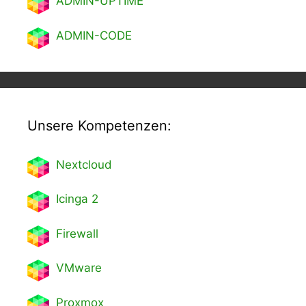
ADMIN-UPTIME
ADMIN-CODE
Unsere Kompetenzen:
Nextcl
oud
Icinga 2
Firewall
VMware
Proxmox