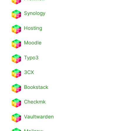
Synology
Hosting
Moodle
Typo3
3CX
Bookstack
Checkmk
Vaultwarden