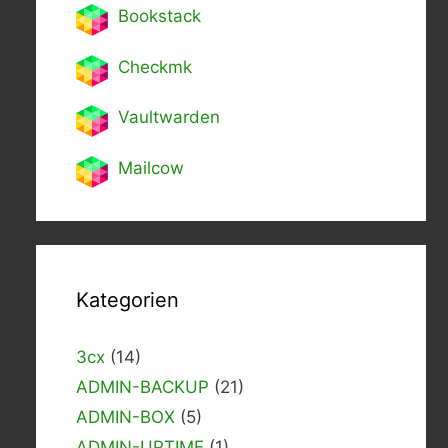
Bookstack
Checkmk
Vaultwarden
Mailcow
Kategorien
3cx
(14)
ADMIN-BACKUP
(21)
ADMIN-BOX
(5)
ADMIN-UPTIME
(1)