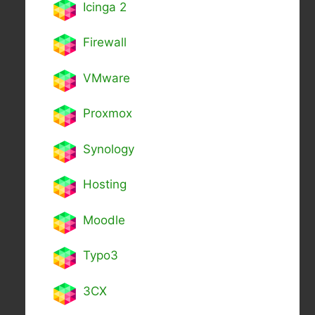
Icinga 2
Firewall
VMware
Proxmox
Synology
Hosting
Moodle
Typo3
3CX