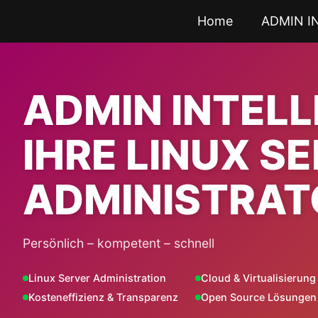
Zum
Home
ADMIN I
Inhalt
springen
ADMIN INTEL
IHRE LINUX S
ADMINISTRAT
Persönlich – kompetent – schnell
Linux Server Administration
Cloud & Virtualisierung
Kosteneffizienz & Transparenz
Open Source Lösungen