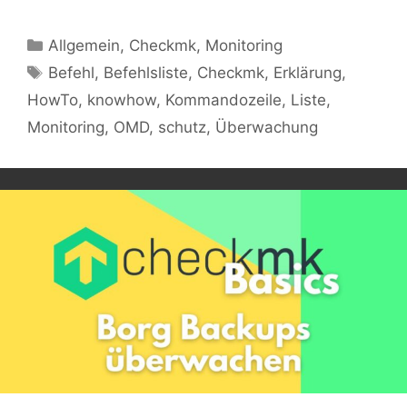
Kategorien
Allgemein
,
Checkmk
,
Monitoring
Schlagwörter
Befehl
,
Befehlsliste
,
Checkmk
,
Erklärung
,
HowTo
,
knowhow
,
Kommandozeile
,
Liste
,
Monitoring
,
OMD
,
schutz
,
Überwachung