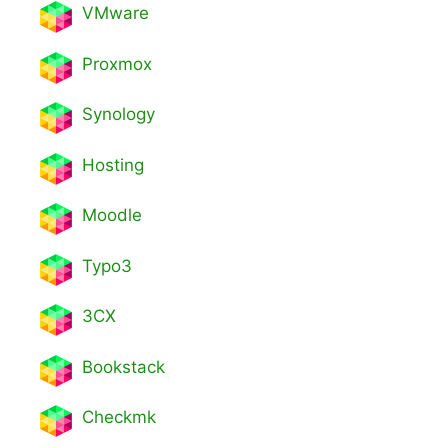
VMware
Proxmox
Synology
Hosting
Moodle
Typo3
3CX
Bookstack
Checkmk