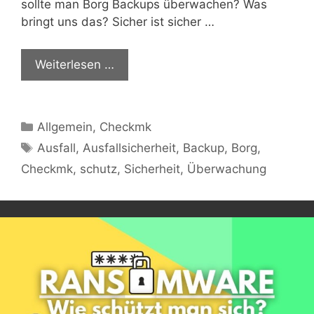
sollte man Borg Backups überwachen? Was
bringt uns das? Sicher ist sicher …
Weiterlesen …
Kategorien
Allgemein
,
Checkmk
Schlagwörter
Ausfall
,
Ausfallsicherheit
,
Backup
,
Borg
,
Checkmk
,
schutz
,
Sicherheit
,
Überwachung