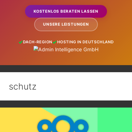
KOSTENLOS BERATEN LASSEN
UNSERE LEISTUNGEN
DACH-REGION
HOSTING IN DEUTSCHLAND
schutz